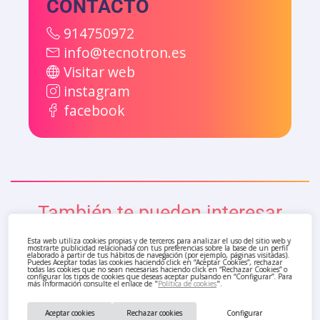
CONTACTO
914750972
info@tecnotron.es
Visitar web
instagram
facebook
También te pueden interesar
Esta web utiliza cookies propias y de terceros para analizar el uso del sitio web y
mostrarte publicidad relacionada con tus preferencias sobre la base de un perfil
elaborado a partir de tus hábitos de navegación (por ejemplo, páginas visitadas).
Puedes Aceptar todas las cookies haciendo click en “Aceptar Cookies”, rechazar
todas las cookies que no sean necesarias haciendo click en “Rechazar Cookies” o
configurar los tipos de cookies que deseas aceptar pulsando en “Configurar”. Para
más información consulte el enlace de "
Política de cookies
".
Aceptar cookies
Rechazar cookies
Configurar