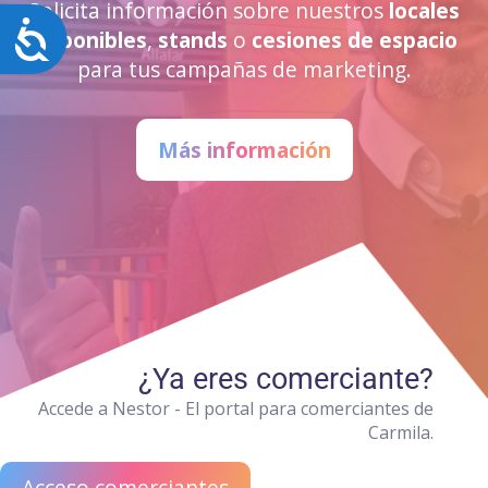
Solicita información sobre nuestros
locales
Accesibilidad
disponibles
,
stands
o
cesiones de espacio
para tus campañas de marketing.
Más información
¿Ya eres comerciante?
Accede a Nestor - El portal para comerciantes de
Carmila.
Acceso comerciantes