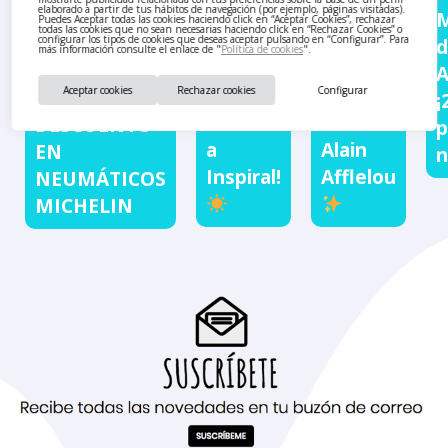
¡Llegan
Tu
elaborado a partir de tus hábitos de navegación (por ejemplo, páginas visitadas).
M
Puedes Aceptar todas las cookies haciendo click en “Aceptar Cookies”, rechazar
todas las cookies que no sean necesarias haciendo click en “Rechazar Cookies” o
las
verano
configurar los tipos de cookies que deseas aceptar pulsando en “Configurar”. Para
d
más información consulte el enlace de "
Política de cookies
".
rebajas
se ve
HASTA 80€
A
de
mejor
Aceptar cookies
Rechazar cookies
Configurar
DE
¡
verano
con
DESCUENTO
p
a
Alain
EN
n
Inspiral!
Afflelou
NEUMÁTICOS
MICHELIN