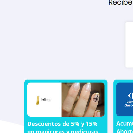
Acumu
Descuentos de 5% y 15%
Ahorr
en manicuras y pedicuras