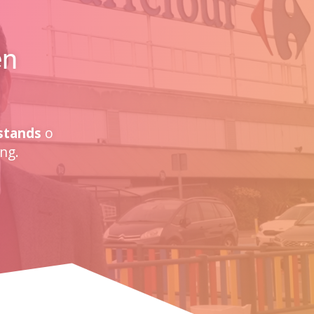
en
stands
o
ng.