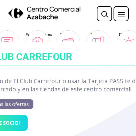
Opina
Promociones
Ofertas
Sorteos
Descubr
Club
LUB CARREFOUR
io de El Club Carrefour o usar la Tarjeta PASS te d
cado y en las tiendas de este centro comercial!
s las ofertas
E SOCIO!