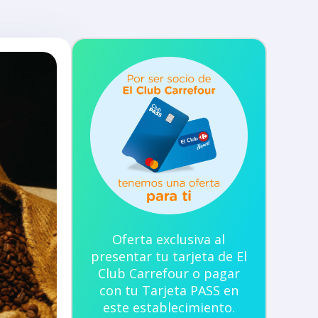
Oferta exclusiva al
presentar tu tarjeta de El
Club Carrefour o pagar
con tu Tarjeta PASS en
este establecimiento.