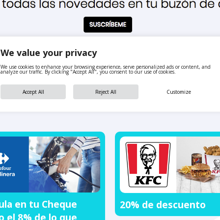
We value your privacy
We use cookies to enhance your browsing experience, serve personalized ads or content, and
analyze our traffic. By clicking "Accept All", you consent to our use of cookies.
Accept All
Reject All
Customize
También te puede interesar
la en tu Cheque
20% de descuento
o el 8% de lo que